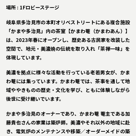
場所 : 1Fロビーステージ
岐阜県多治見市の本町オリベストリートにある複合施設
「かまや多治見」内の茶室【かまわ菴（かまわあん）】
は、2023年春にオープンし、歴史ある古民家を改装した
空間で、地元・美濃焼の伝統を取り入れ「茶禅一味」を
体現しています。
美濃を拠点に様々な活動を行っている老若男女が、かま
わ菴には集っています。かまわ菴では、茶事を通して地
域ややきものの歴史・文化を学び、ともに体験しながら
後世に受け継いでいます。
かまや多治見のオーナーであり、かまわ菴 菴主である加
藤貴也さんの家業は築炉師。美濃やそれ以外の地域に赴
き、電気炉のメンテナンスや移築／オーダーメイドの築