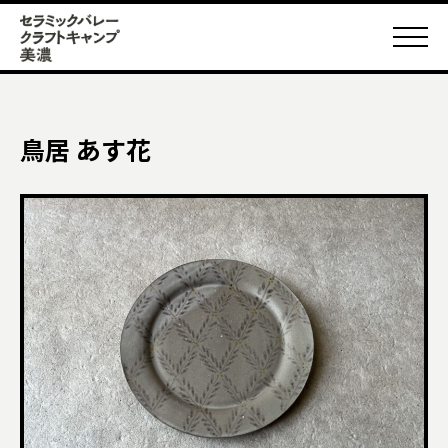
鳥居 あす花