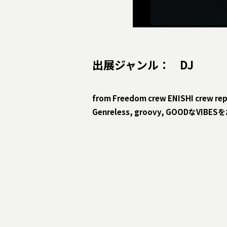
出展ジャンル
：
DJ
from Freedom crew ENISHI crew re
Genreless, groovy, GOODなVIBE