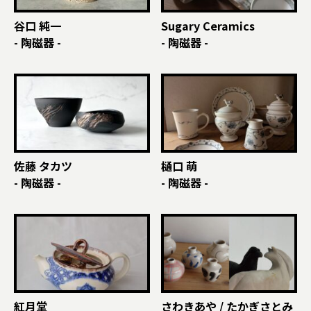
谷口 純一
Sugary Ceramics
- 陶磁器 -
- 陶磁器 -
佐藤 タカツ
樋口 萌
- 陶磁器 -
- 陶磁器 -
紅月堂
さわきあや / たかぎさとみ