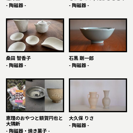
- 陶磁器 -
- 陶磁器 -
桑田 智香子
石黒 剛一郎
- 陶磁器 -
- 陶磁器 -
恵理のおやつと額賀円也と
大久保 りさ
大隅新
- 陶磁器 -
- 陶磁器・焼き菓子 -