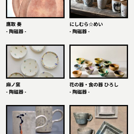
鷹取 奏
にしむら☆めい
- 陶磁器 -
- 陶磁器 -
麻ノ窯
花の器・食の器 ひろし
- 陶磁器 -
- 陶磁器 -