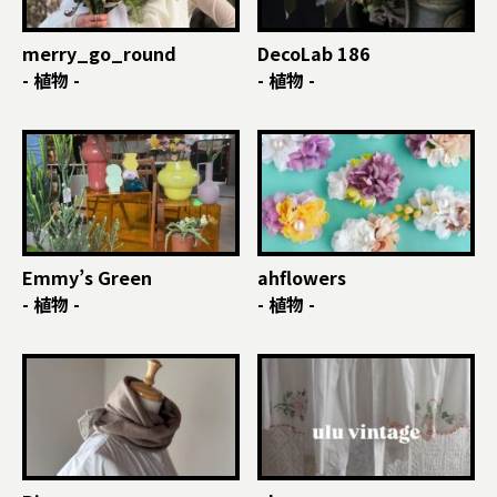
merry_go_round
DecoLab 186
- 植物 -
- 植物 -
Emmy’s Green
ahflowers
- 植物 -
- 植物 -