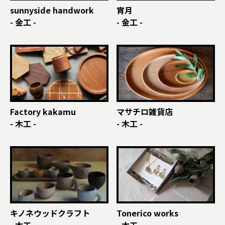
sunnyside handwork
宵月
- 金工 -
- 金工 -
Factory kakamu
マサチロ雑貨店
- 木工 -
- 木工 -
キノネウッドクラフト
Tonerico works