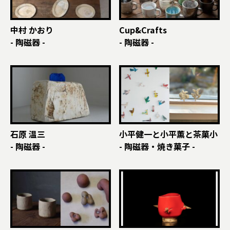
中村 かおり
Cup&Crafts
- 陶磁器 -
- 陶磁器 -
石原 温三
小平健一と小平薫と茶菓小
- 陶磁器 -
- 陶磁器・焼き菓子 -