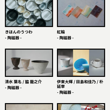
きほんのうつわ
紅輪
- 陶磁器 -
- 陶磁器 -
清水 葉名 / 脇 龍之介
伊東大輝 / 田島和佳乃 / 朴
延宰
- 陶磁器 -
- 陶磁器 -