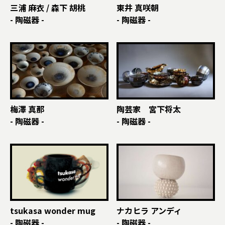
三浦 麻衣 / 森下 胡桃
東井 真咲朝
- 陶磁器 -
- 陶磁器 -
梅澤 真那
陶芸家 宮下将太
- 陶磁器 -
- 陶磁器 -
tsukasa wonder mug
ナカヒラ アンディ
- 陶磁器 -
- 陶磁器 -