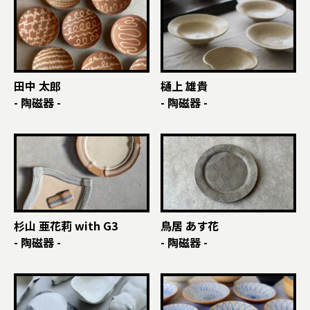
田中 太郎
樋上 雄貴
- 陶磁器 -
- 陶磁器 -
杉山 亜花莉 with G3
鳥居 あす花
- 陶磁器 -
- 陶磁器 -