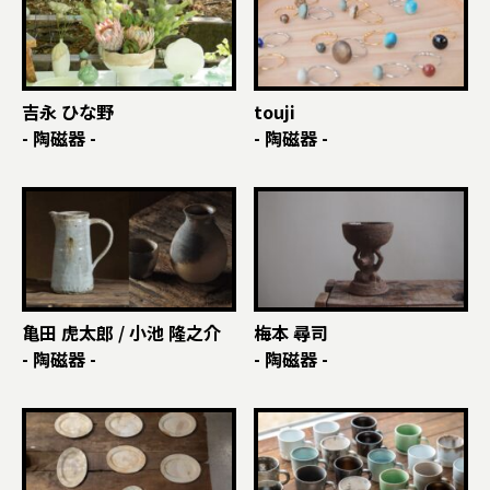
吉永 ひな野
touji
- 陶磁器 -
- 陶磁器 -
亀田 虎太郎 / 小池 隆之介
梅本 尋司
- 陶磁器 -
- 陶磁器 -