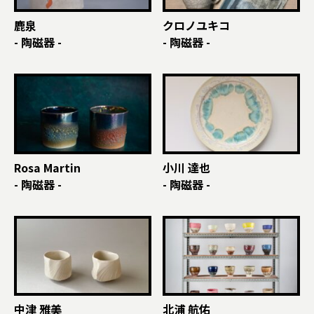
鹿泉
クロノユキコ
- 陶磁器 -
- 陶磁器 -
Rosa Martin
小川 達也
- 陶磁器 -
- 陶磁器 -
中津 雅美
北浦 航佑