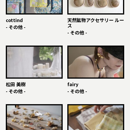
cottind
天然鉱物アクセサリー ルー
ス
- その他 -
- その他 -
松田 美樹
fairy
- その他 -
- その他 -