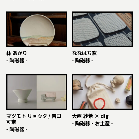
林 あかり
ななはち窯
- 陶磁器 -
- 陶磁器 -
マツモト リョウタ / 𠮷田
大西 紗希 × dig
可奈
- 陶磁器・お土産 -
- 陶磁器 -